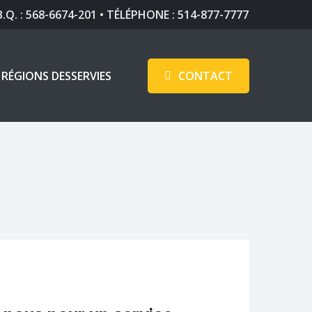
B.Q. : 568-6674-201 • TÉLÉPHONE :
514-877-7777
RÉGIONS DESSERVIES
C
O
N
T
A
C
T